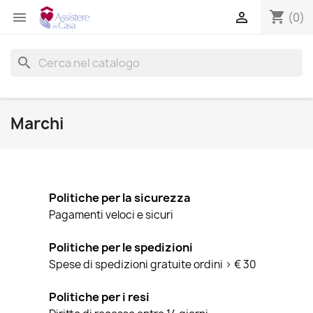
shopping_cart


(0)
search
Marchi
Politiche per la sicurezza
Pagamenti veloci e sicuri
Politiche per le spedizioni
Spese di spedizioni gratuite ordini > € 30
Politiche per i resi