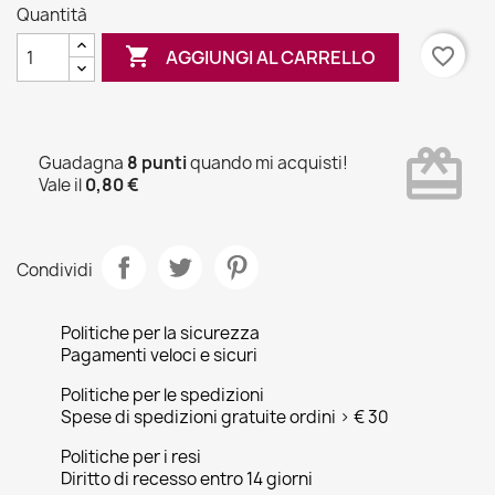
Quantità

favorite_border
AGGIUNGI AL CARRELLO
card_giftcard
Guadagna
8 punti
quando mi acquisti!
Vale il
0,80 €
Condividi
Politiche per la sicurezza
Pagamenti veloci e sicuri
Politiche per le spedizioni
Spese di spedizioni gratuite ordini > € 30
Politiche per i resi
Diritto di recesso entro 14 giorni