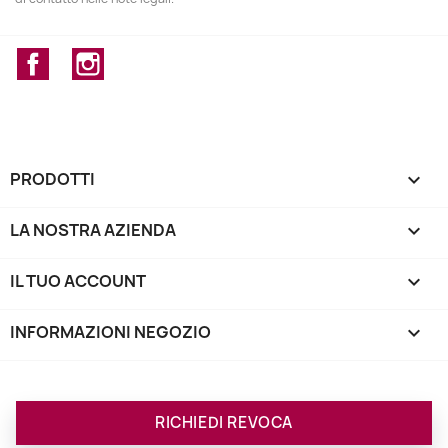
Facebook
Instagram
PRODOTTI

LA NOSTRA AZIENDA

IL TUO ACCOUNT

INFORMAZIONI NEGOZIO
keyboard_arrow_down
RICHIEDI REVOCA