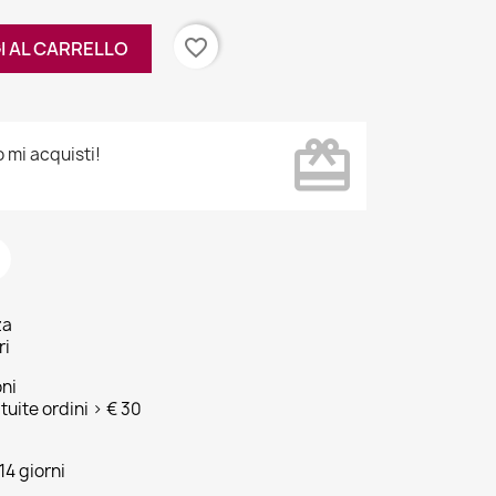
favorite_border
I AL CARRELLO
card_giftcard
mi acquisti!
za
ri
oni
tuite ordini > € 30
14 giorni