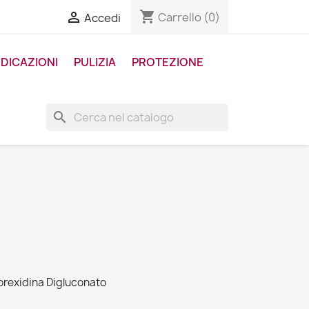
shopping_cart

Carrello
(0)
Accedi
DICAZIONI
PULIZIA
PROTEZIONE
search
orexidina Digluconato