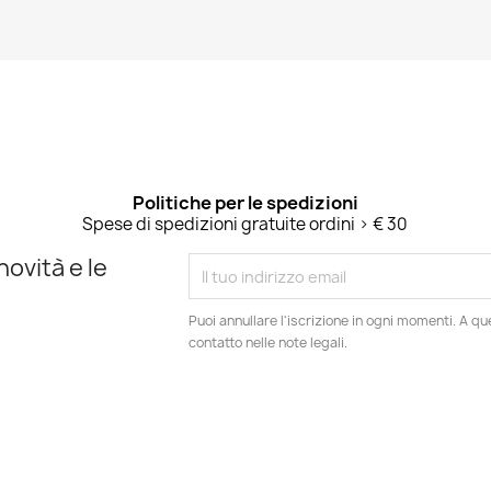
Politiche per le spedizioni
Spese di spedizioni gratuite ordini > € 30
novità e le
Puoi annullare l'iscrizione in ogni momenti. A qu
contatto nelle note legali.