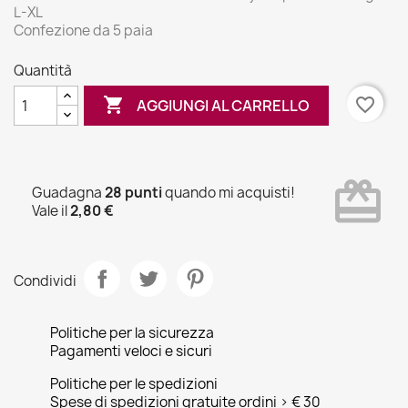
L-XL
Confezione da 5 paia
Quantità

favorite_border
AGGIUNGI AL CARRELLO
card_giftcard
Guadagna
28 punti
quando mi acquisti!
Vale il
2,80 €
Condividi
Politiche per la sicurezza
Pagamenti veloci e sicuri
Politiche per le spedizioni
Spese di spedizioni gratuite ordini > € 30