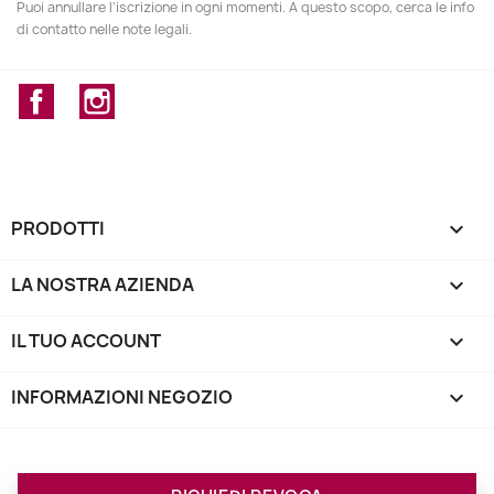
Puoi annullare l'iscrizione in ogni momenti. A questo scopo, cerca le info
di contatto nelle note legali.
Facebook
Instagram
PRODOTTI

LA NOSTRA AZIENDA

IL TUO ACCOUNT

INFORMAZIONI NEGOZIO
keyboard_arrow_down