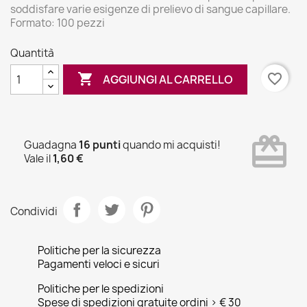
soddisfare varie esigenze di prelievo di sangue capillare.
Formato: 100 pezzi
Quantità

favorite_border
AGGIUNGI AL CARRELLO
card_giftcard
Guadagna
16 punti
quando mi acquisti!
Vale il
1,60 €
Condividi
Politiche per la sicurezza
Pagamenti veloci e sicuri
Politiche per le spedizioni
Spese di spedizioni gratuite ordini > € 30