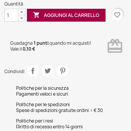
Quantità

favorite_border
AGGIUNGI AL CARRELLO
card_giftcard
Guadagna
1 punti
quando mi acquisti!
Vale il
0,10 €
Condividi
Politiche per la sicurezza
Pagamenti veloci e sicuri
Politiche per le spedizioni
Spese di spedizioni gratuite ordini > € 30
Politiche per i resi
Diritto di recesso entro 14 giorni