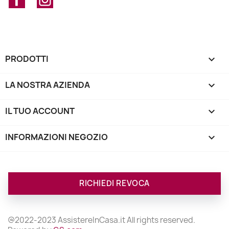
PRODOTTI

LA NOSTRA AZIENDA

IL TUO ACCOUNT

INFORMAZIONI NEGOZIO
keyboard_arrow_down
RICHIEDI REVOCA
@2022-2023 AssistereInCasa.it All rights reserved.