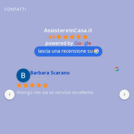
CONTATTI
AssistereInCasa.it
4.9
powered by
G
o
o
g
l
e
lascia una recensione su
Barbara Scarano
2 anni fa
Ritengo che sia un servizio eccellente