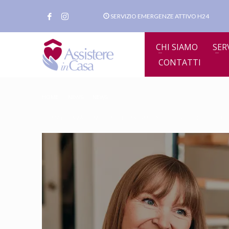
SERVIZIO EMERGENZE ATTIVO H24
CHI SIAMO
SER
CONTATTI
HOME
NEWS
NEWS
ASSISTENZA DOMICILIARE E TAXI SANITARIO: IL SUPPORTO DI CU