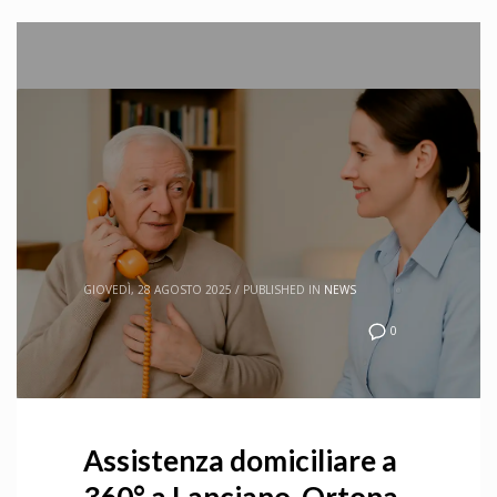
HOME
POSTS TAGGED "LANCIANO"
Tag: lanciano
GIOVEDÌ, 28 AGOSTO 2025
/
PUBLISHED IN
NEWS
0
Assistenza domiciliare a
360° a Lanciano, Ortona