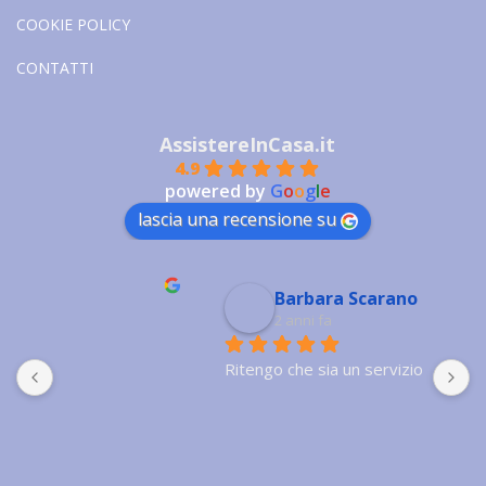
COOKIE POLICY
CONTATTI
AssistereInCasa.it
4.9
powered by
G
o
o
g
l
e
lascia una recensione su
Barbara Scarano
2 anni fa
Ritengo che sia un servizio eccellente